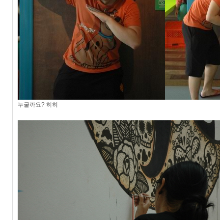
누굴까요? 히히