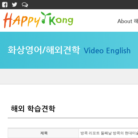
About 
해피콩 소개
화상영어/해외견학
Video English
학원갤러리
해외 학습견학
제목
방콕 리포트 둘째날 방콕의 현대미