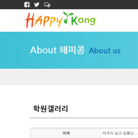
About 해피콩
About us
학원갤러리
제목
태국의 실크 짐톰슨....