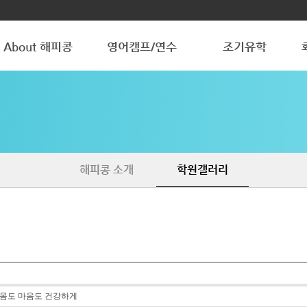
About 해피콩
영어캠프/연수
조기유학
해피콩 소개
청소년 방학캠프
청소년 조기유학
학원갤러리
조기유학 갤러리
해피콩 소개
학원갤러리
몸도 마음도 건강하게