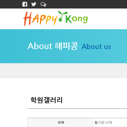
About 해피콩
About us
학원갤러리
제목
활기찬 시작