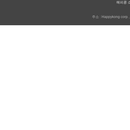
해피콩 
주소 : Happykong corp. , 