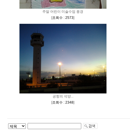
주말 어린이 미술수업 풍경
[
조회수 : 2573
]
공항의 석양...
[
조회수 : 2348
]