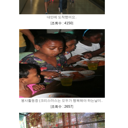
대만에 도착했어요..
[
조회수 : 4150
]
봉사활동중 (크리스마스는 모두가 행복해야 하는날이..
[
조회수 : 2657
]