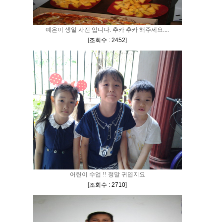
예은이 생일 사진 입니다. 추카 추카 해주세요....
[
조회수 : 2452
]
어린이 수업 !! 정말 귀엽지요
[
조회수 : 2710
]