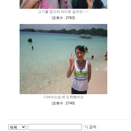
고기를 잡으러 바다로 갈까요~~~
[
조회수 : 2763
]
기라마스섬 에 도착했어요
[
조회수 : 2740
]