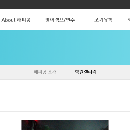
About 해피콩
영어캠프/연수
조기유학
해피콩 소개
청소년 방학캠프
청소년 조기유학
학원갤러리
조기유학 갤러리
해피콩 소개
학원갤러리