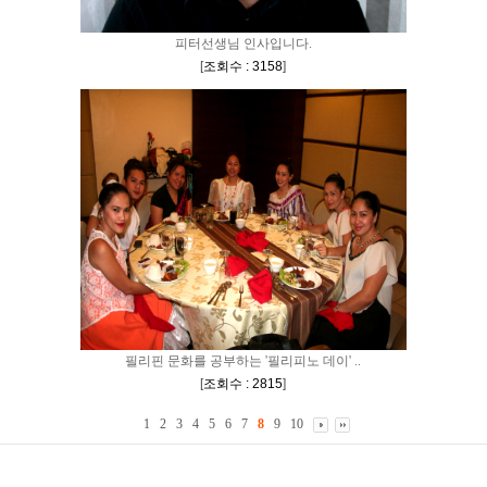
피터선생님 인사입니다.
[
조회수 : 3158
]
필리핀 문화를 공부하는 '필리피노 데이' ..
[
조회수 : 2815
]
1
2
3
4
5
6
7
8
9
10