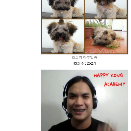
초코의 하루일과
[
조회수 : 2527
]