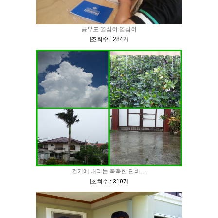
공부도 열심히 열심히
[
조회수 : 2842
]
건기에 내리는 촉촉한 단비 ...
[
조회수 : 3197
]