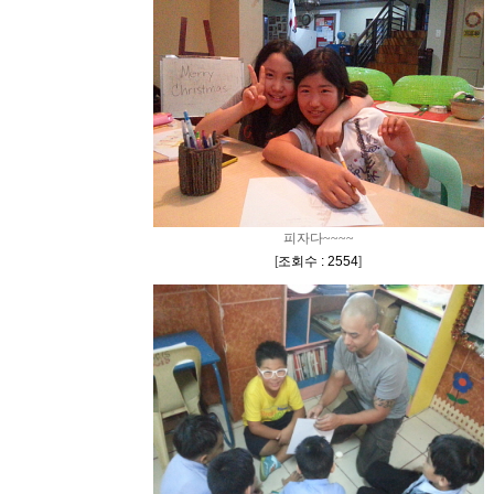
피자다~~~~
[
조회수 : 2554
]