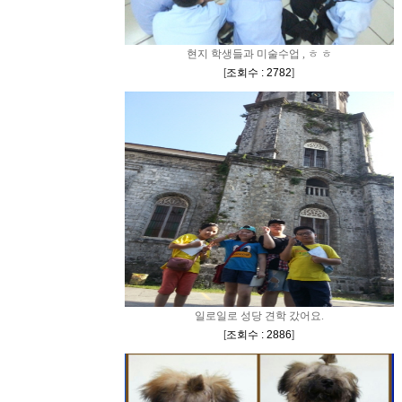
현지 학생들과 미술수업 , ㅎ ㅎ
[
조회수 : 2782
]
일로일로 성당 견학 갔어요.
[
조회수 : 2886
]