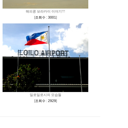
해피콩 보라카이 이야기!!!
[
조회수 : 3001
]
일로일로시의 모습들
[
조회수 : 2929
]