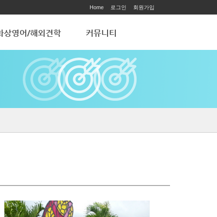
Home
로그인
회원가입
화상영어/해외견학
커뮤니티
화상영어
공지사항
해외 학습견학
ART ACADEMY