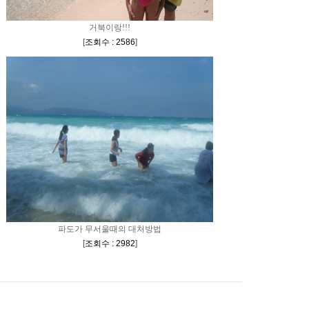
거북이랑!!!
[
조회수 : 2586
]
파도가 무서울때의 대처방법
[
조회수 : 2982
]