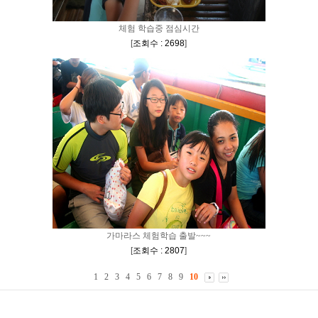
체험 학습중 점심시간
[
조회수 : 2698
]
가마라스 체험학습 출발~~~
[
조회수 : 2807
]
1
2
3
4
5
6
7
8
9
10