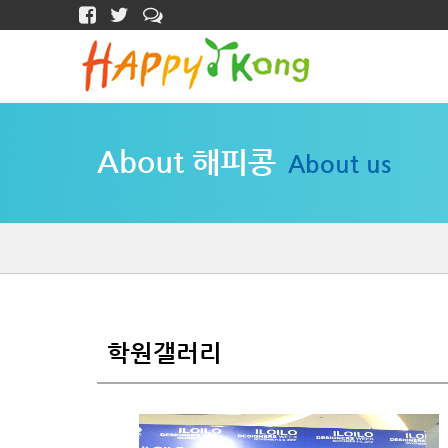
About 해피콩
About us
학원갤러리