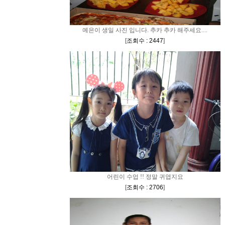
예은이 생일 사진 입니다. 추카 추카 해주세요....
[
조회수 : 2447
]
어린이 수업 !! 정말 귀엽지요
[
조회수 : 2706
]