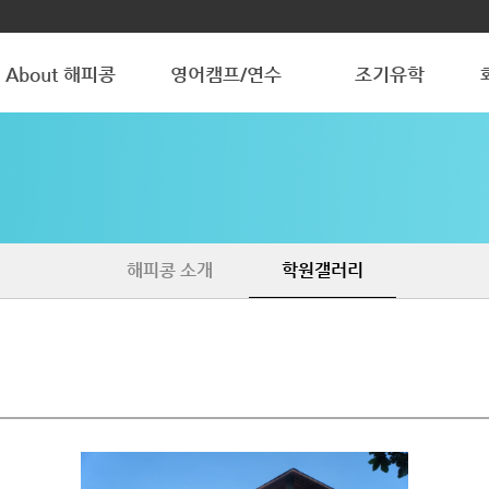
About 해피콩
영어캠프/연수
조기유학
해피콩 소개
청소년 방학캠프
청소년 조기유학
학원갤러리
조기유학 갤러리
해피콩 소개
학원갤러리