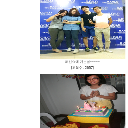
패션쇼에 가는날~~~~~
[
조회수 : 2657
]