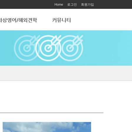
Home
로그인
회원가입
화상영어/해외견학
커뮤니티
화상영어
공지사항
해외 학습견학
ART ACADEMY