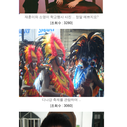
재훈이와 소영이 학교행사 사진 ... 정말 예쁘지요?
[
조회수 : 3280
]
디나걍 축제를 관람하며 ...
[
조회수 : 3060
]