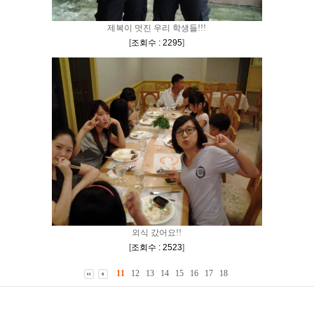
제복이 멋진 우리 학생들!!!
[
조회수 : 2295
]
외식 갔어요!!
[
조회수 : 2523
]
11
12
13
14
15
16
17
18