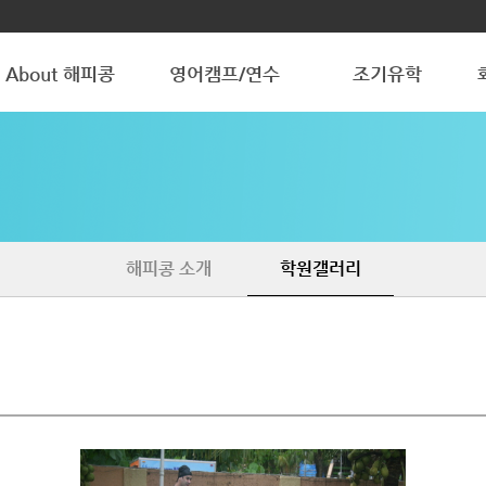
About 해피콩
영어캠프/연수
조기유학
해피콩 소개
청소년 방학캠프
청소년 조기유학
학원갤러리
조기유학 갤러리
해피콩 소개
학원갤러리