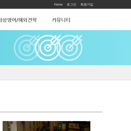
Home
로그인
회원가입
화상영어/해외견학
커뮤니티
화상영어
공지사항
해외 학습견학
ART ACADEMY