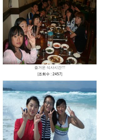
즐거운 식사시간!!!
[
조회수 : 2457
]