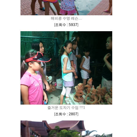
해피콩 수영 레슨....
[
조회수 : 5937
]
즐거운 도자기 수업 !!!1
[
조회수 : 2807
]