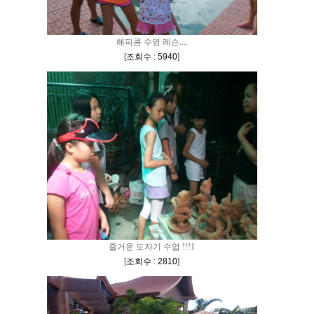
해피콩 수영 레슨....
[
조회수 : 5940
]
즐거운 도자기 수업 !!!1
[
조회수 : 2810
]