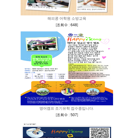
해피콩 어학원 소방교육
[
조회수 : 648
]
영어캠프 조기유학 접수중입니다.
[
조회수 : 507
]